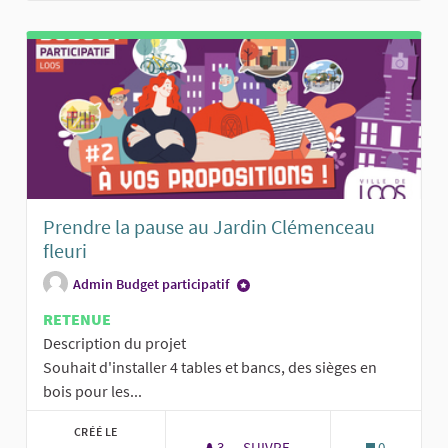
Prendre la pause au Jardin Clémenceau
fleuri
Admin Budget participatif
RETENUE
Description du projet
Souhait d'installer 4 tables et bancs, des sièges en
bois pour les...
CRÉÉ LE
3
3 ABONNÉS
SUIVRE
0