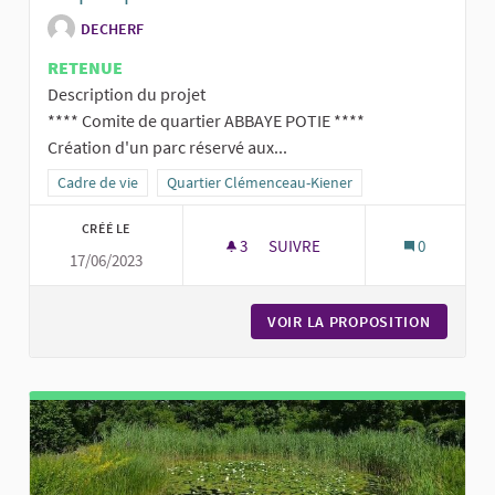
DECHERF
RETENUE
Description du projet
**** Comite de quartier ABBAYE POTIE ****
Création d'un parc réservé aux...
Filtrer les résultats de la catégorie : Cadre de vie
Cadre de vie
Filtrer les résultats pour le secteur : Quartier Cl
Quartier Clémenceau-Kiener
CRÉÉ LE
3
3 ABONNÉS
SUIVRE
0
17/06/2023
UN PARC POUR FAIRE COURIR 
VOIR LA PROPOSITION
UN PARC