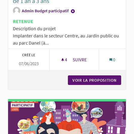
de 1 an à 3 ans
Admin Budget participatif
RETENUE
Description du projet
Implanter dans le secteur Centre, au Jardin public ou
au parc Danel (à...
CRÉÉ LE
4
4 ABONNÉS
SUIVRE
0
07/06/2023
DES JEUX DE MOTRICITÉ POUR L
VOIR LA PROPOSITION
DES JEU