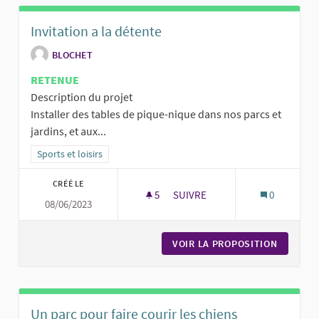
Invitation a la détente
BLOCHET
RETENUE
Description du projet
Installer des tables de pique-nique dans nos parcs et
jardins, et aux...
Filtrer les résultats de la catégorie : Sports et loisirs
Sports et loisirs
CRÉÉ LE
5
5 ABONNÉS
SUIVRE
0
08/06/2023
INVITATION A LA DÉTENTE
VOIR LA PROPOSITION
INVITAT
Un parc pour faire courir les chiens