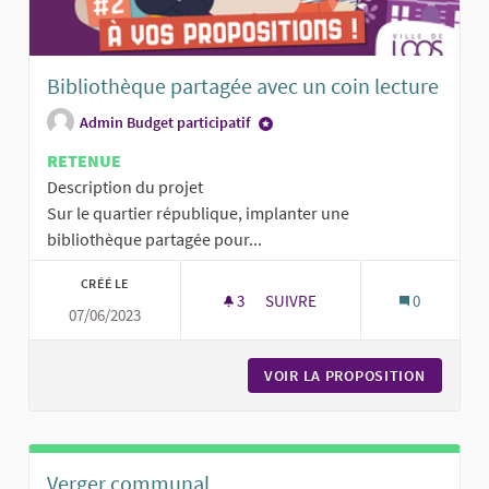
Bibliothèque partagée avec un coin lecture
Admin Budget participatif
RETENUE
Description du projet
Sur le quartier république, implanter une
bibliothèque partagée pour...
CRÉÉ LE
3
3 ABONNÉS
SUIVRE
0
07/06/2023
BIBLIOTHÈQUE PARTAGÉE AVEC
VOIR LA PROPOSITION
BIBLIOT
Verger communal