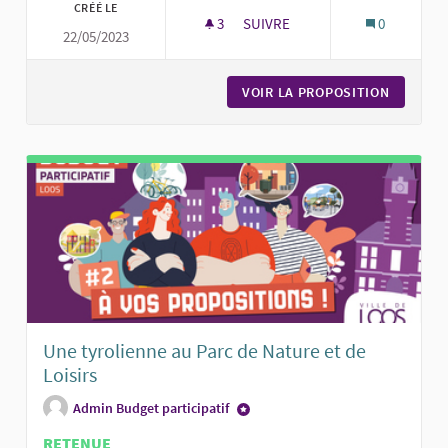
CRÉÉ LE
3
3 ABONNÉS
SUIVRE
0
22/05/2023
PISTE DE PÉTANQUE
VOIR LA PROPOSITION
PISTE D
Une tyrolienne au Parc de Nature et de
Loisirs
Admin Budget participatif
RETENUE