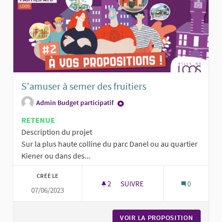
S'amuser à semer des fruitiers
Admin Budget participatif
RETENUE
Description du projet
Sur la plus haute colline du parc Danel ou au quartier
Kiener ou dans des...
CRÉÉ LE
2
2 ABONNÉS
SUIVRE
0
07/06/2023
S'AMUSER À SEMER DES FRUITI
VOIR LA PROPOSITION
S'AMUSE