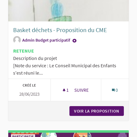
Basket déchets - Proposition du CME
Admin Budget participatif
RETENUE
Description du projet
[Note du service : Le Conseil Municipal des Enfants
s'est réuni le...
CRÉÉ LE
1
1 ABONNÉ
SUIVRE
0
28/06/2023
BASKET DÉCHETS - PROPOSITI
VOIR LA PROPOSITION
BASKET 