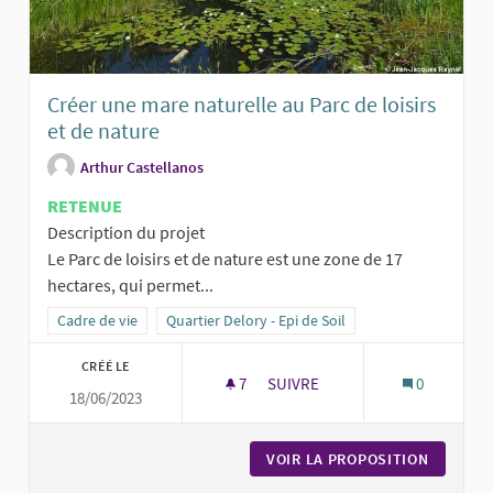
Créer une mare naturelle au Parc de loisirs
et de nature
Arthur Castellanos
RETENUE
Description du projet
Le Parc de loisirs et de nature est une zone de 17
hectares, qui permet...
Filtrer les résultats de la catégorie : Cadre de vie
Cadre de vie
Filtrer les résultats pour le secteur : Quartier Delor
Quartier Delory - Epi de Soil
CRÉÉ LE
7
7 ABONNÉS
SUIVRE
0
18/06/2023
CRÉER UNE MARE NATURELLE AU
VOIR LA PROPOSITION
CRÉER U