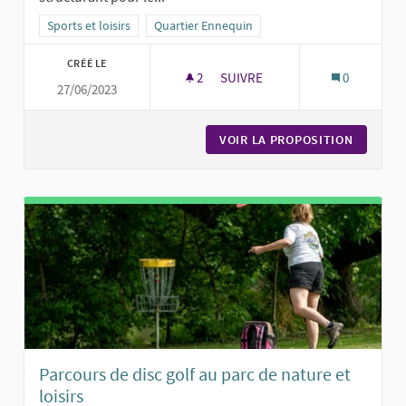
Filtrer les résultats de la catégorie : Sports et loisirs
Sports et loisirs
Filtrer les résultats pour le secteur : Quartier 
Quartier Ennequin
CRÉÉ LE
2
2 ABONNÉS
SUIVRE
0
27/06/2023
UNE TABLE TEQBALL, PLACE JE
VOIR LA PROPOSITION
UNE TAB
Parcours de disc golf au parc de nature et
loisirs