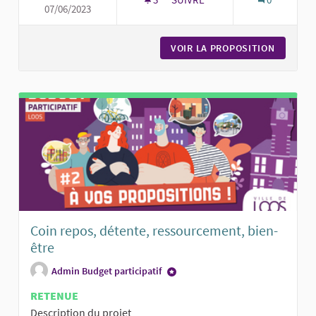
07/06/2023
PRENDRE LA PAUSE AU JARDIN
VOIR LA PROPOSITION
PRENDRE
Coin repos, détente, ressourcement, bien-
être
Admin Budget participatif
RETENUE
Description du projet