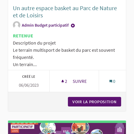
Un autre espace basket au Parc de Nature
et de Loisirs
Admin Budget participatif
RETENUE
Description du projet
Le terrain multisport de basket du parc est souvent
fréquenté.
Un terrain...
CRÉÉ LE
2
2 ABONNÉS
SUIVRE
0
06/06/2023
UN AUTRE ESPACE BASKET AU P
VOIR LA PROPOSITION
UN AUTR