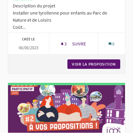
Description du projet
Installer une tyrolienne pour enfants au Parc de
Nature et de Loisirs
Coût...
CRÉÉ LE
3
3 ABONNÉS
SUIVRE
0
06/06/2023
UNE TYROLIENNE AU PARC DE N
VOIR LA PROPOSITION
UNE TYR