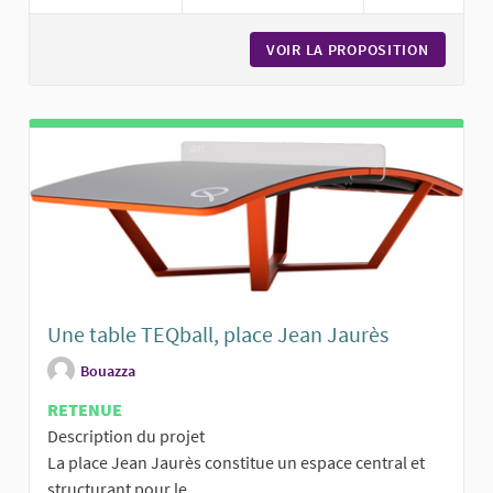
VOIR LA PROPOSITION
UN PARA
Une table TEQball, place Jean Jaurès
Bouazza
RETENUE
Description du projet
La place Jean Jaurès constitue un espace central et
structurant pour le...