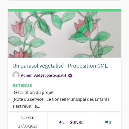
Un parasol végétalisé - Proposition CME
Admin Budget participatif
RETENUE
Description du projet
[Note du service : Le Conseil Municipal des Enfants
s'est réuni le...
CRÉÉ LE
2
2 ABONNÉS
SUIVRE
0
27/06/2023
UN PARASOL VÉGÉTALISÉ - PR