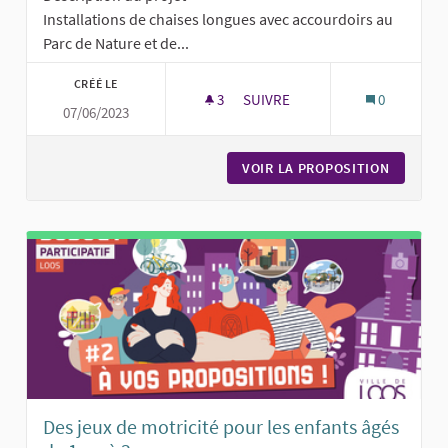
Installations de chaises longues avec accourdoirs au
Parc de Nature et de...
CRÉÉ LE
3
3 ABONNÉS
SUIVRE
0
07/06/2023
COIN REPOS, DÉTENTE, RESSO
VOIR LA PROPOSITION
COIN RE
Des jeux de motricité pour les enfants âgés