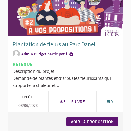
Plantation de fleurs au Parc Danel
Admin Budget participatif
RETENUE
Description du projet
Demande de plantes et d'arbustes fleurissants qui
supporte la chaleur et...
CRÉÉ LE
3
3 ABONNÉS
SUIVRE
0
06/06/2023
PLANTATION DE FLEURS AU PA
VOIR LA PROPOSITION
PLANTAT