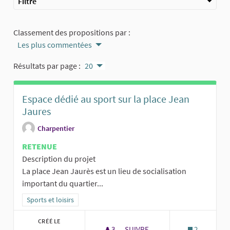
Filtre
Classement des propositions par :
Les plus commentées
Résultats par page :
20
Espace dédié au sport sur la place Jean
Jaures
Charpentier
RETENUE
Description du projet
La place Jean Jaurès est un lieu de socialisation
important du quartier...
Filtrer les résultats de la catégorie : Sports et loisirs
Sports et loisirs
CRÉÉ LE
3
3 ABONNÉS
SUIVRE
2