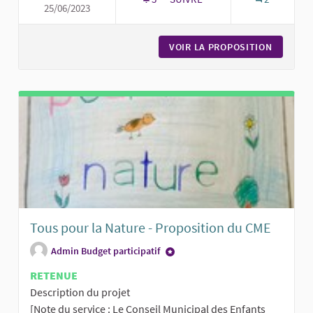
25/06/2023
ESPACE DÉDIÉ AU SPORT SUR L
VOIR LA PROPOSITION
ESPACE 
Tous pour la Nature - Proposition du CME
Admin Budget participatif
RETENUE
Description du projet
[Note du service : Le Conseil Municipal des Enfants