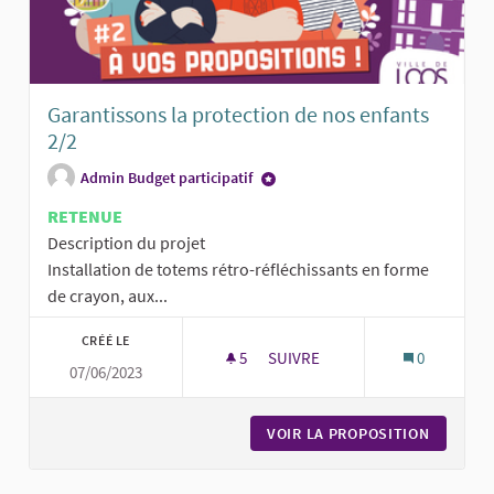
Garantissons la protection de nos enfants
2/2
Admin Budget participatif
RETENUE
Description du projet
Installation de totems rétro-réfléchissants en forme
de crayon, aux...
CRÉÉ LE
5
5 ABONNÉS
SUIVRE
0
07/06/2023
GARANTISSONS LA PROTECTION
VOIR LA PROPOSITION
GARANTI