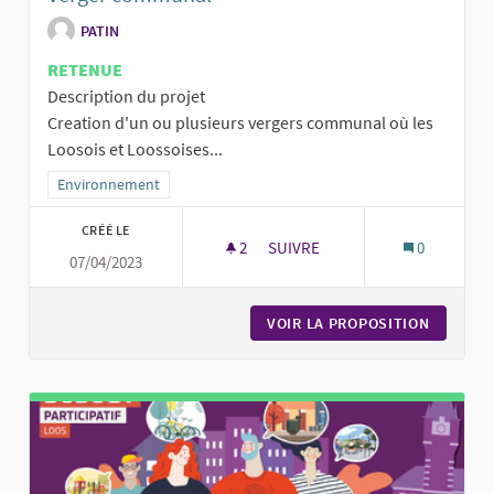
PATIN
RETENUE
Description du projet
Creation d'un ou plusieurs vergers communal où les
Loosois et Loossoises...
Filtrer les résultats de la catégorie : Environnement
Environnement
CRÉÉ LE
2
2 ABONNÉS
SUIVRE
0
07/04/2023
VERGER COMMUNAL
VOIR LA PROPOSITION
VERGER