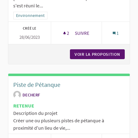
s'est réuni le...
Filtrer les résultats de la catégorie : Environnement
Environnement
CRÉÉ LE
2
2 ABONNÉS
SUIVRE
1
28/06/2023
TOUS POUR LA NATURE - PROP
VOIR LA PROPOSITION
TOUS PO
Piste de Pétanque
DECHERF
RETENUE
Description du projet
Créer une ou plusieurs pistes de pétanque à
proximité d'un lieu de vie,...