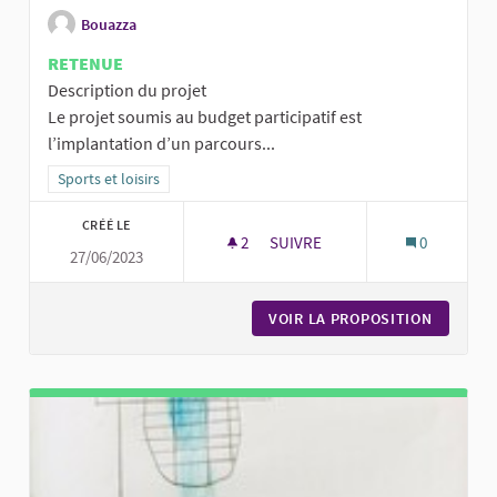
Bouazza
RETENUE
Description du projet
Le projet soumis au budget participatif est
l’implantation d’un parcours...
Filtrer les résultats de la catégorie : Sports et loisirs
Sports et loisirs
CRÉÉ LE
2
2 ABONNÉS
SUIVRE
0
27/06/2023
PARCOURS DE DISC GOLF AU PA
VOIR LA PROPOSITION
PARCOUR