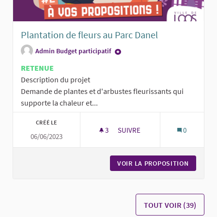
Plantation de fleurs au Parc Danel
Admin Budget participatif
RETENUE
Description du projet
Demande de plantes et d'arbustes fleurissants qui
supporte la chaleur et...
CRÉÉ LE
3
3 ABONNÉS
SUIVRE
0
06/06/2023
PLANTATION DE FLEURS AU PA
VOIR LA PROPOSITION
PLANTAT
TOUT VOIR (39)