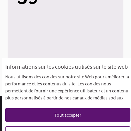
Informations sur les cookies utilisés sur le site web
Nous utilisons des cookies sur notre site Web pour améliorer la
Afficher toutes les statistiques
performance et les contenus du site. Les cookies nous
permettent de fournir une expérience utilisateur et un contenu
plus personnalisés à partir de nos canaux de médias sociaux.
Foire aux questions (F.A.Q)
Conditions générales d'utilisation
Accessibilité
Tout accepter
Mentions légales
Paramètres des cookies
Je participe @ Loos sur X
Je participe @ Loos sur Facebook
Je participe @ Loos sur Instagr
Je participe @ Loos sur Y