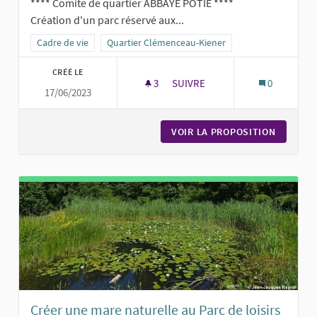
**** Comite de quartier ABBAYE POTIE ****
Création d'un parc réservé aux...
Filtrer les résultats de la catégorie : Cadre de vie
Cadre de vie
Filtrer les résultats pour le secteur : Quartier Cl
Quartier Clémenceau-Kiener
CRÉÉ LE
3
3 ABONNÉS
SUIVRE
0
17/06/2023
UN PARC POUR FAIRE COURIR 
VOIR LA PROPOSITION
UN PARC
Créer une mare naturelle au Parc de loisirs