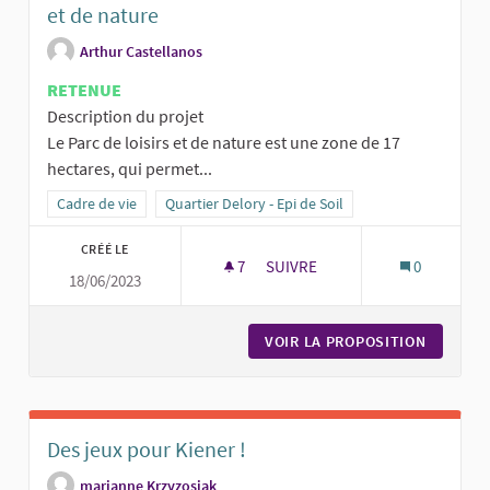
et de nature
Arthur Castellanos
RETENUE
Description du projet
Le Parc de loisirs et de nature est une zone de 17
hectares, qui permet...
Filtrer les résultats de la catégorie : Cadre de vie
Cadre de vie
Filtrer les résultats pour le secteur : Quartier Delor
Quartier Delory - Epi de Soil
CRÉÉ LE
7
7 ABONNÉS
SUIVRE
0
18/06/2023
CRÉER UNE MARE NATURELLE AU
VOIR LA PROPOSITION
CRÉER U
Des jeux pour Kiener !
marianne Krzyzosiak