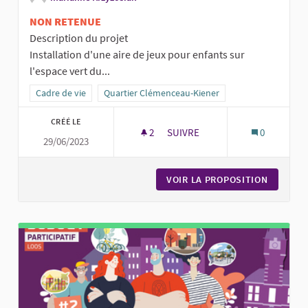
NON RETENUE
Description du projet
Installation d'une aire de jeux pour enfants sur
l'espace vert du...
Filtrer les résultats de la catégorie : Cadre de vie
Cadre de vie
Filtrer les résultats pour le secteur : Quartier Cl
Quartier Clémenceau-Kiener
CRÉÉ LE
2
2 ABONNÉS
SUIVRE
0
29/06/2023
DES JEUX POUR KIENER !
VOIR LA PROPOSITION
DES JEU