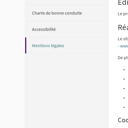
Edi
Charte de bonne conduite
Le pr
Ré
Accessibilité
Le si
Mentions légales
-
www
De pl
Coo