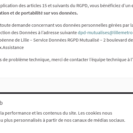
plication des articles 15 et suivants du RGPD, vous bénéficiez d’un
d
ation et de portabilité sur vos données.
toute demande concernant vos données personnelles gérées par la 
ction des Données à l’adresse suivante
dpd-mutualises@lillemetro
éenne de Lille – Service Données RGPD Mutualisé – 2 boulevard des
x.Assistance
s de problème technique, merci de contacter l’équipe technique à 
eb
énérales d'utilisation
Paramètres des cookies
 la performance et les contenus du site. Les cookies nous
nu plus personnalisés à partir de nos canaux de médias sociaux.
dim
.