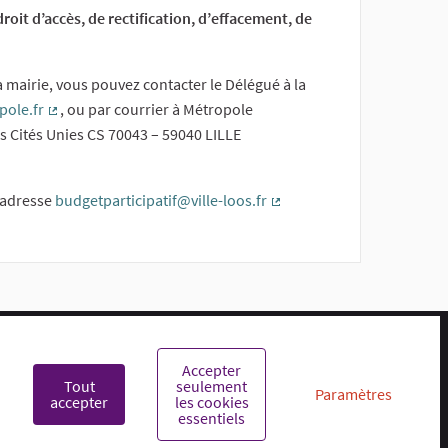
roit d’accès, de rectification, d’effacement, de
mairie, vous pouvez contacter le Délégué à la
pole.fr
, ou par courrier à Métropole
(Lien externe)
 Cités Unies CS 70043 – 59040 LILLE
l’adresse
budgetparticipatif@ville-loos.fr
(Lien externe)
Je participe @ Loos sur X
Je participe @ Loos sur 
Je participe @ Loos
Je participe @
Accepter
Tout
seulement
Paramètres
accepter
les cookies
essentiels