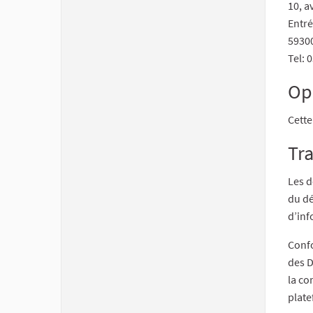
10, a
Entré
59300
Tel: 
Op
Cette
Tr
Les d
du dé
d’inf
Confo
des D
la c
plate