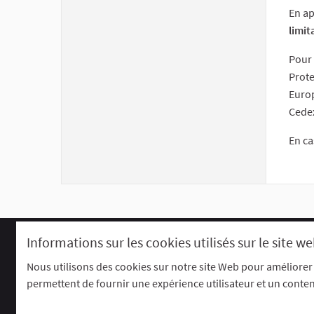
En ap
limit
Pour 
Prote
Europ
Cede
En ca
Informations sur les cookies utilisés sur le site w
Foire aux questions (F.A.Q)
Conditions g
Accessibilité
Mentions légales
Nous utilisons des cookies sur notre site Web pour améliorer
permettent de fournir une expérience utilisateur et un conte
Site réalisé grâce au
logiciel libre Deci