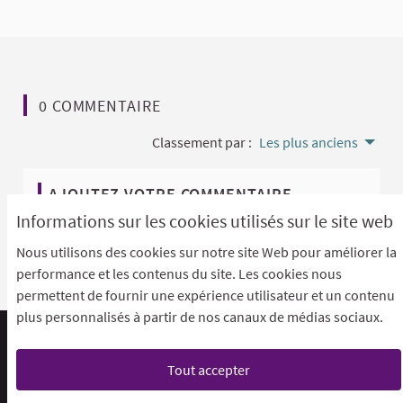
0 COMMENTAIRE
Classement par :
Les plus anciens
AJOUTEZ VOTRE COMMENTAIRE
Informations sur les cookies utilisés sur le site web
Pour ajouter votre commentaire
identifiez-vous avec
Nous utilisons des cookies sur notre site Web pour améliorer la
votre compte
ou
créez un compte
.
performance et les contenus du site. Les cookies nous
permettent de fournir une expérience utilisateur et un contenu
plus personnalisés à partir de nos canaux de médias sociaux.
Foire aux questions (F.A.Q)
Conditions générales d'utilisation
Accessibilité
Tout accepter
Mentions légales
Paramètres des cookies