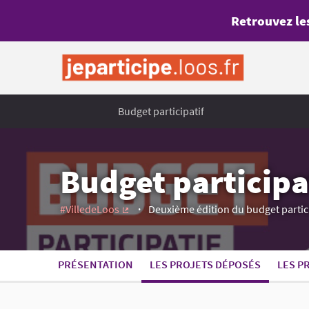
Retrouvez les
Budget participatif
Budget participat
#VilledeLoos
Deuxième édition du budget particip
(Lien externe)
PRÉSENTATION
LES PROJETS DÉPOSÉS
LES P