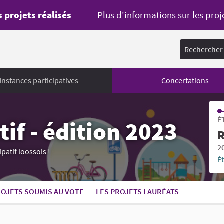
 projets réalisés
-
Plus d'informations sur les proj
Rechercher
Instances participatives
Concertations
É
if - édition 2023
R
2
atif loossois !
É
ROJETS SOUMIS AU VOTE
LES PROJETS LAURÉATS