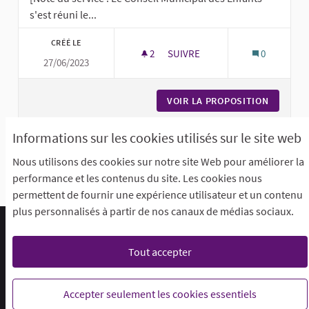
s'est réuni le...
CRÉÉ LE
2
2 ABONNÉS
SUIVRE
0
27/06/2023
UN PARASOL VÉGÉTALISÉ - PR
VOIR LA PROPOSITION
UN PARA
Informations sur les cookies utilisés sur le site web
« Première
‹ Précédent
2
Nous utilisons des cookies sur notre site Web pour améliorer la
performance et les contenus du site. Les cookies nous
Voir toutes les propositions retirées
permettent de fournir une expérience utilisateur et un contenu
plus personnalisés à partir de nos canaux de médias sociaux.
Foire aux questions (F.A.Q)
Conditions générales d'utilisation
Accessibilité
Tout accepter
Mentions légales
Paramètres des cookies
Je participe @ Loos sur X
Je participe @ Loos sur Facebook
Je participe @ Loos sur Instagr
Je participe @ Loos sur Y
Accepter seulement les cookies essentiels