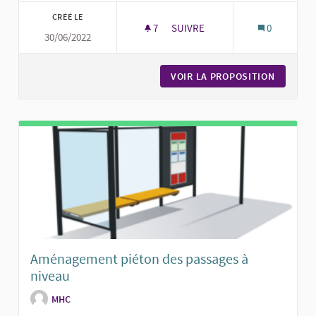
CRÉÉ LE
7
7 ABONNÉS
SUIVRE
0
30/06/2022
UNE TYROLIENNE AU PARC DE N
VOIR LA PROPOSITION
UNE TYR
Aménagement piéton des passages à
niveau
MHC