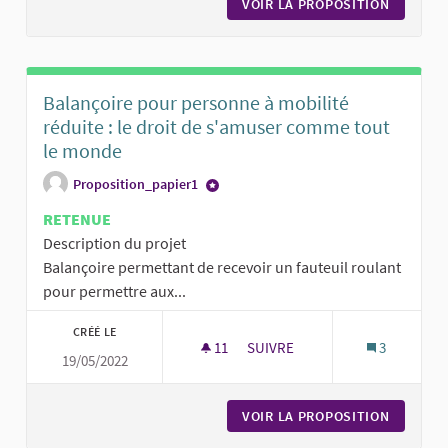
VOIR LA PROPOSITION
CRÉATIO
Balançoire pour personne à mobilité
réduite : le droit de s'amuser comme tout
le monde
Proposition_papier1
RETENUE
Description du projet
Balançoire permettant de recevoir un fauteuil roulant
pour permettre aux...
CRÉÉ LE
11
11 ABONNÉS
SUIVRE
3
19/05/2022
BALANÇOIRE POUR PERSONNE À
VOIR LA PROPOSITION
BALANÇO