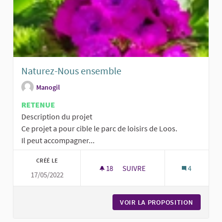
Naturez-Nous ensemble
Manogil
RETENUE
Description du projet
Ce projet a pour cible le parc de loisirs de Loos.
Il peut accompagner...
CRÉÉ LE
18
18 ABONNÉS
SUIVRE
4
17/05/2022
NATUREZ-NOUS ENSEMBLE
VOIR LA PROPOSITION
NATURE