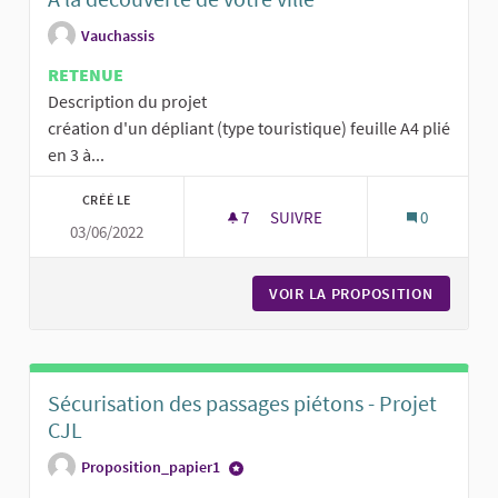
Vauchassis
RETENUE
Description du projet
création d'un dépliant (type touristique) feuille A4 plié
en 3 à...
CRÉÉ LE
7
7 ABONNÉS
SUIVRE
0
03/06/2022
A LA DÉCOUVERTE DE VOTRE VI
VOIR LA PROPOSITION
A LA DÉ
Sécurisation des passages piétons - Projet
CJL
Proposition_papier1