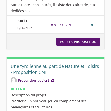
Sur la Place Jean Jaurès, il existe deux aires de jeux
dédiées aux...
CRÉÉ LE
8
8 ABONNÉS
SUIVRE
0
30/06/2022
AIRE DE JEUX CONSACRÉE AUX 
VOIR LA PROPOSITION
AIRE DE
Une tyrolienne au parc de Nature et Loisirs
- Proposition CME
Proposition_papier1
RETENUE
Description du projet
Profiter d'un nouveau jeu en complément des
balançoires et structures...