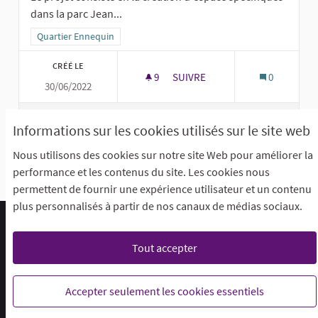
dans la parc Jean...
Filtrer les résultats pour le secteur : Quartier Ennequin
Quartier Ennequin
CRÉÉ LE
9
9 ABONNÉS
SUIVRE
0
30/06/2022
CRÉATION D'AMÉNAGEMENT DAN
VOIR LA PROPOSITION
CRÉATIO
Informations sur les cookies utilisés sur le site web
Nous utilisons des cookies sur notre site Web pour améliorer la
performance et les contenus du site. Les cookies nous
Voir toutes les propositions retirées
permettent de fournir une expérience utilisateur et un contenu
plus personnalisés à partir de nos canaux de médias sociaux.
Foire aux questions (F.A.Q)
Conditions générales d'utilisation
Accessibilité
Tout accepter
Mentions légales
Paramètres des cookies
Je participe @ Loos sur X
Je participe @ Loos sur Facebook
Je participe @ Loos sur Instagr
Je participe @ Loos sur Y
Accepter seulement les cookies essentiels