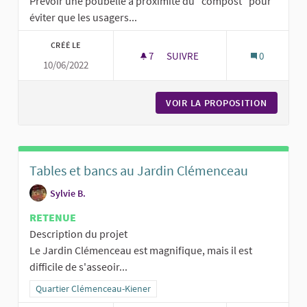
Prévoir une poubelle à proximité du "compost" pour
éviter que les usagers...
CRÉÉ LE
7
7 ABONNÉS
SUIVRE
0
10/06/2022
INSTALLER DES POUBELLES À 
VOIR LA PROPOSITION
INSTALL
Tables et bancs au Jardin Clémenceau
Sylvie B.
RETENUE
Description du projet
Le Jardin Clémenceau est magnifique, mais il est
difficile de s'asseoir...
Filtrer les résultats pour le secteur : Quartier Clémenceau-Kiener
Quartier Clémenceau-Kiener