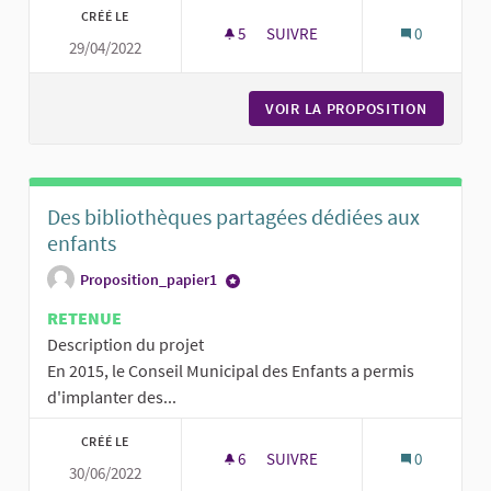
CRÉÉ LE
5
5 ABONNÉS
SUIVRE
0
29/04/2022
TABLES ET BANCS AU JARDIN 
VOIR LA PROPOSITION
TABLES 
Des bibliothèques partagées dédiées aux
enfants
Proposition_papier1
RETENUE
Description du projet
En 2015, le Conseil Municipal des Enfants a permis
d'implanter des...
CRÉÉ LE
6
6 ABONNÉS
SUIVRE
0
30/06/2022
DES BIBLIOTHÈQUES PARTAGÉE