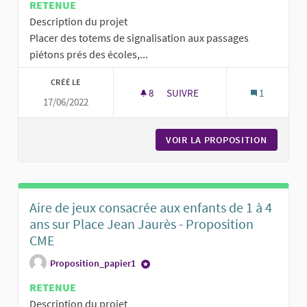
RETENUE
Description du projet
Placer des totems de signalisation aux passages
piétons prés des écoles,...
CRÉÉ LE
8
8 ABONNÉS
SUIVRE
1
17/06/2022
SÉCURISATION DES PASSAGES P
VOIR LA PROPOSITION
SÉCURIS
Aire de jeux consacrée aux enfants de 1 à 4
ans sur Place Jean Jaurès - Proposition
CME
Proposition_papier1
RETENUE
Description du projet