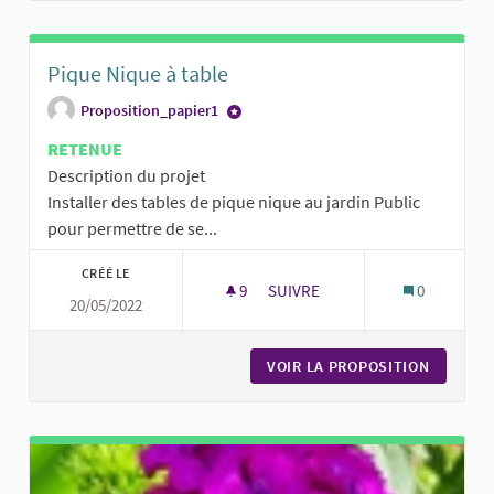
Pique Nique à table
Proposition_papier1
RETENUE
Description du projet
Installer des tables de pique nique au jardin Public
pour permettre de se...
CRÉÉ LE
9
9 ABONNÉS
SUIVRE
0
20/05/2022
PIQUE NIQUE À TABLE
VOIR LA PROPOSITION
PIQUE N