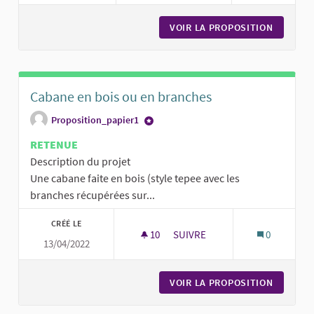
VOIR LA PROPOSITION
DES BIB
Cabane en bois ou en branches
Proposition_papier1
RETENUE
Description du projet
Une cabane faite en bois (style tepee avec les
branches récupérées sur...
CRÉÉ LE
10
10 ABONNÉS
SUIVRE
0
13/04/2022
CABANE EN BOIS OU EN BRAN
VOIR LA PROPOSITION
CABANE 