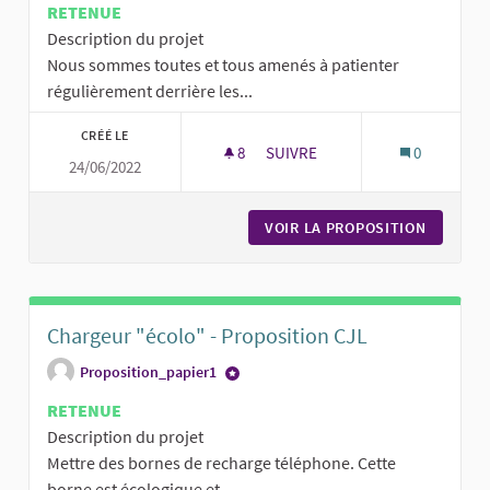
RETENUE
Description du projet
Nous sommes toutes et tous amenés à patienter
régulièrement derrière les...
CRÉÉ LE
8
8 ABONNÉS
SUIVRE
0
24/06/2022
AMÉNAGEMENT PIÉTON DES PA
VOIR LA PROPOSITION
AMÉNAGE
Chargeur "écolo" - Proposition CJL
Proposition_papier1
RETENUE
Description du projet
Mettre des bornes de recharge téléphone. Cette
borne est écologique et...