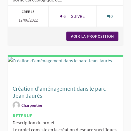
CRÉÉ LE
6
6 ABONNÉS
SUIVRE
0
17/06/2022
CHARGEUR "ÉCOLO" - PROPOSI
VOIR LA PROPOSITION
CHARGEU
Création d'aménagement dans le parc
Jean Jaurès
Charpentier
RETENUE
Description du projet
Le projet consiste en la création d'espace spécifiques