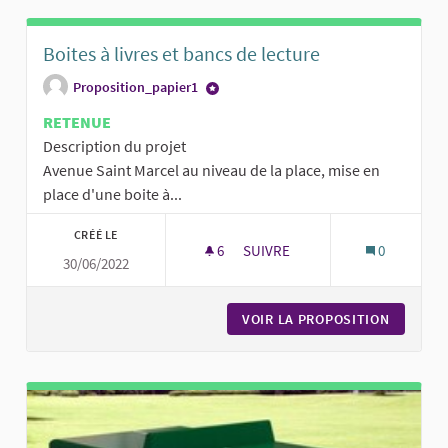
Boites à livres et bancs de lecture
Proposition_papier1
RETENUE
Description du projet
Avenue Saint Marcel au niveau de la place, mise en
place d'une boite à...
CRÉÉ LE
6
6 ABONNÉS
SUIVRE
0
30/06/2022
BOITES À LIVRES ET BANCS DE
VOIR LA PROPOSITION
BOITES 