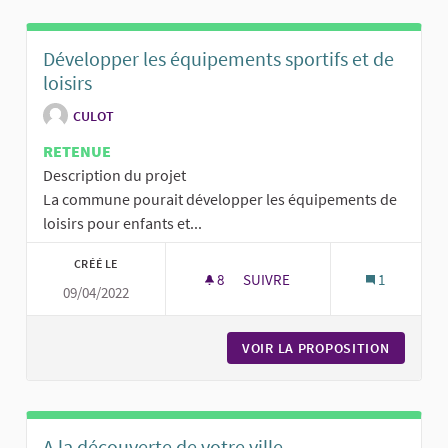
Développer les équipements sportifs et de
loisirs
CULOT
RETENUE
Description du projet
La commune pourait développer les équipements de
loisirs pour enfants et...
CRÉÉ LE
8
8 ABONNÉS
SUIVRE
1
09/04/2022
DÉVELOPPER LES ÉQUIPEMENTS
VOIR LA PROPOSITION
DÉVELOP
A la découverte de votre ville