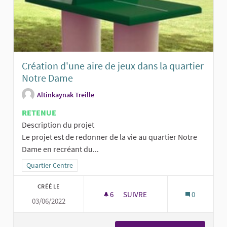
Création d'une aire de jeux dans la quartier
Notre Dame
Altinkaynak Treille
RETENUE
Description du projet
Le projet est de redonner de la vie au quartier Notre
Dame en recréant du...
Filtrer les résultats pour le secteur : Quartier Centre
Quartier Centre
CRÉÉ LE
6
6 ABONNÉS
SUIVRE
0
03/06/2022
CRÉATION D'UNE AIRE DE JEU