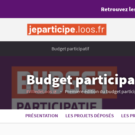
Retrouvez les
Budget participatif
Budget participat
#VilledeLoos
Première édition du budget particip
(Lien externe)
PRÉSENTATION
LES PROJETS DÉPOSÉS
LES P