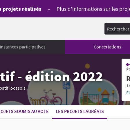
 projets réalisés
-
Plus d'informations sur les proj
Rechercher
Instances participatives
Concertations
É
if - édition 2022
R
1
atif loossois !
É
ROJETS SOUMIS AU VOTE
LES PROJETS LAURÉATS