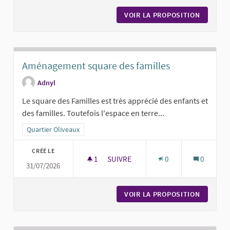
VOIR LA PROPOSITION
CRÉATIO
Aménagement square des familles
Adnyl
Le square des Familles est très apprécié des enfants et
des familles. Toutefois l'espace en terre...
Filtrer les résultats pour le secteur : Quartier Oliveaux
Quartier Oliveaux
CRÉÉ LE
1
1 ABONNÉ
SUIVRE
0
0
31/07/2026
AMÉNAGEMENT SQUARE DES FAMILL
VOIR LA PROPOSITION
AMÉNAG