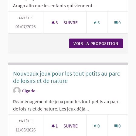
Arago afin que les enfants qui viennent...
CRÉÉ LE
3
3 ABONNÉS
SUIVRE
5
0
01/07/2026
UN ESPACE DE JEUX EXTÉRIEUR SÉC
VOIR LA PROPOSITION
UN ESPA
Nouveaux jeux pour les tout petits au parc
de loisirs et de nature
Cigorio
Réaménagement de jeux pour les tout-petits au parc
de loisirs et de nature. Les jeux déjà...
CRÉÉ LE
1
1 ABONNÉ
SUIVRE
0
0
11/05/2026
NOUVEAUX JEUX POUR LES TOUT PET