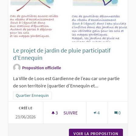
Le projet de jardin de pluie participatif
d'Ennequin
Proposition officielle
La Ville de Loos est Gardienne de l’eau car une partie
de son territoire (quartier d’Ennequin et...
Filtrer les résultats pour le secteur : Quartier Ennequin
Quartier Ennequin
CRÉÉ LE
3
3 ABONNÉS
SUIVRE
4
0
23/06/2026
LE PROJET DE JARDIN DE PLUIE PAR
VOIR LA PROPOSITION
LE PROJ