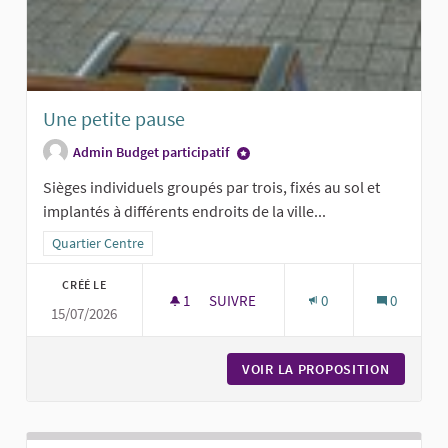
Une petite pause
Admin Budget participatif
Sièges individuels groupés par trois, fixés au sol et
implantés à différents endroits de la ville...
Filtrer les résultats pour le secteur : Quartier Centre
Quartier Centre
CRÉÉ LE
1
1 ABONNÉ
SUIVRE
0
0
15/07/2026
UNE PETITE PAUSE
VOIR LA PROPOSITION
UNE PET