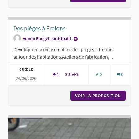
Des pièges à Frelons
Admin Budget participatif
Développer la mise en place des pièges à frelons
autour des habitations.Ateliers de fabrication,...
CRÉÉ LE
1
1 ABONNÉ
SUIVRE
0
0
24/06/2026
DES PIÈGES À FRELONS
VOIR LA PROPOSITION
DES PIÈ