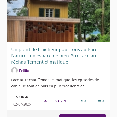
Un point de fraîcheur pour tous au Parc
Nature : un espace de bien-être face au
réchauffement climatique
Felitix
Face au réchauffement climatique, les épisodes de
canicule sont de plus en plus fréquents et...
CRÉÉ LE
1
1 ABONNÉ
SUIVRE
0
0
02/07/2026
UN POINT DE FRAÎCHEUR POUR TOUS