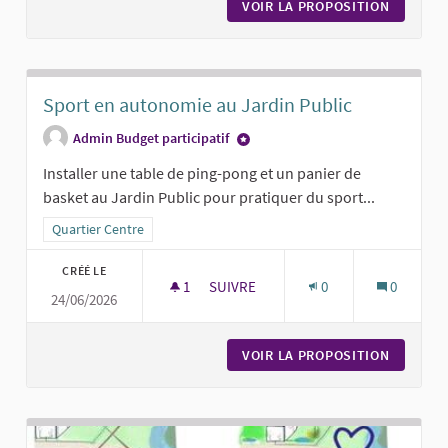
VOIR LA PROPOSITION
UN POIN
Sport en autonomie au Jardin Public
Admin Budget participatif
Installer une table de ping-pong et un panier de
basket au Jardin Public pour pratiquer du sport...
Filtrer les résultats pour le secteur : Quartier Centre
Quartier Centre
CRÉÉ LE
1
1 ABONNÉ
SUIVRE
0
0
24/06/2026
SPORT EN AUTONOMIE AU JARDIN P
VOIR LA PROPOSITION
SPORT E