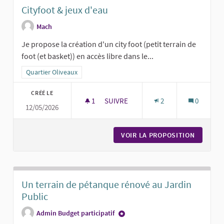
Cityfoot & jeux d'eau
Mach
Je propose la création d'un city foot (petit terrain de
foot (et basket)) en accès libre dans le...
Filtrer les résultats pour le secteur : Quartier Oliveaux
Quartier Oliveaux
CRÉÉ LE
1
1 ABONNÉ
SUIVRE
2
0
12/05/2026
CITYFOOT & JEUX D'EAU
VOIR LA PROPOSITION
CITYFOO
Un terrain de pétanque rénové au Jardin
Public
Admin Budget participatif