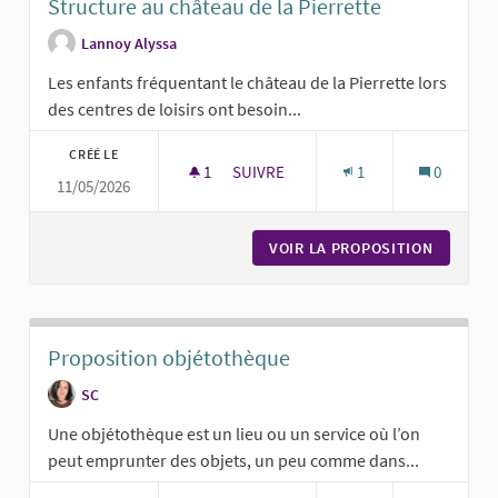
Structure au château de la Pierrette
Lannoy Alyssa
Les enfants fréquentant le château de la Pierrette lors
des centres de loisirs ont besoin...
CRÉÉ LE
1
1 ABONNÉ
SUIVRE
1
0
11/05/2026
STRUCTURE AU CHÂTEAU DE LA PIE
VOIR LA PROPOSITION
STRUCTU
Proposition objétothèque
SC
Une objétothèque est un lieu ou un service où l’on
peut emprunter des objets, un peu comme dans...