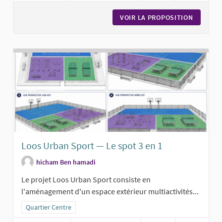
VOIR LA PROPOSITION
NOUVEAU
Loos Urban Sport — Le spot 3 en 1
hicham Ben hamadi
Le projet Loos Urban Sport consiste en
l'aménagement d'un espace extérieur multiactivités...
Filtrer les résultats pour le secteur : Quartier Centre
Quartier Centre