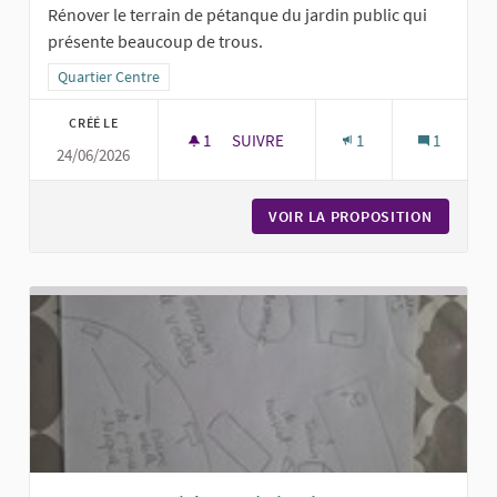
Rénover le terrain de pétanque du jardin public qui
présente beaucoup de trous.
Filtrer les résultats pour le secteur : Quartier Centre
Quartier Centre
CRÉÉ LE
1
1 ABONNÉ
SUIVRE
1
1
24/06/2026
UN TERRAIN DE PÉTANQUE RÉNOVÉ 
VOIR LA PROPOSITION
UN TERR