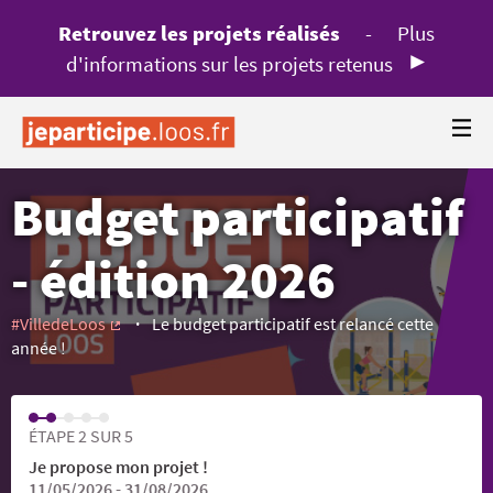
Retrouvez les projets réalisés
-
Plus
d'informations sur les projets retenus
Budget participatif
- édition 2026
#VilledeLoos
Le budget participatif est relancé cette
(Lien externe)
année !
ÉTAPE 2 SUR 5
Je propose mon projet !
11/05/2026 - 31/08/2026