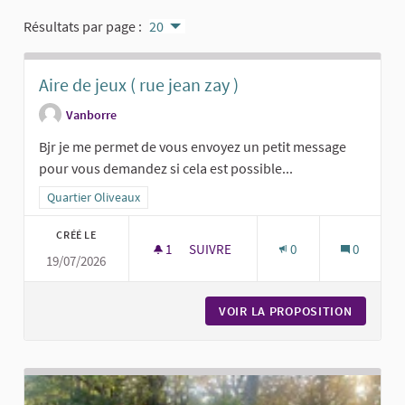
Résultats par page :
20
Aire de jeux ( rue jean zay )
Vanborre
Bjr je me permet de vous envoyez un petit message
pour vous demandez si cela est possible...
Filtrer les résultats pour le secteur : Quartier Oliveaux
Quartier Oliveaux
CRÉÉ LE
1
1 ABONNÉ
SUIVRE
0
0
19/07/2026
AIRE DE JEUX ( RUE JEAN ZAY )
VOIR LA PROPOSITION
AIRE DE 