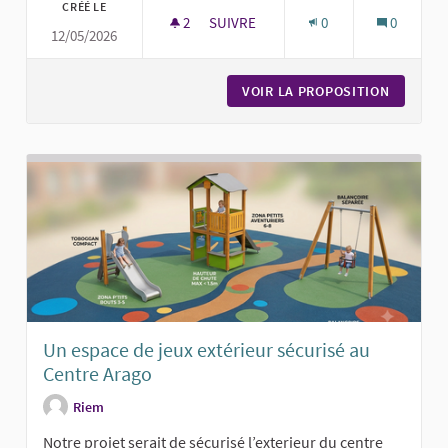
CRÉÉ LE
2
2 ABONNÉS
SUIVRE
0
0
12/05/2026
PROPOSITION OBJÉTOTHÈQUE
VOIR LA PROPOSITION
PROPOS
Un espace de jeux extérieur sécurisé au
Centre Arago
Riem
Notre projet serait de sécurisé l’exterieur du centre