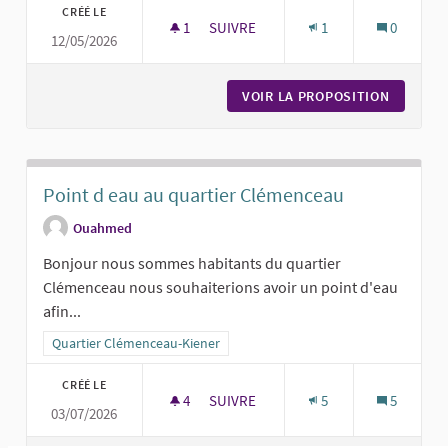
CRÉÉ LE
1
1 ABONNÉ
SUIVRE
1
0
12/05/2026
LOOS URBAN SPORT — LE SPOT 3 EN
VOIR LA PROPOSITION
LOOS UR
Point d eau au quartier Clémenceau
Ouahmed
Bonjour nous sommes habitants du quartier
Clémenceau nous souhaiterions avoir un point d'eau
afin...
Filtrer les résultats pour le secteur : Quartier Clémenceau-Kiener
Quartier Clémenceau-Kiener
CRÉÉ LE
4
4 ABONNÉS
SUIVRE
5
5
03/07/2026
POINT D EAU AU QUARTIER CLÉMEN