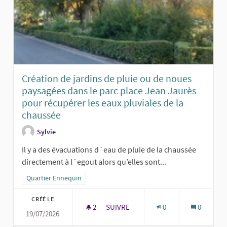
Création de jardins de pluie ou de noues
paysagées dans le parc place Jean Jaurès
pour récupérer les eaux pluviales de la
chaussée
Sylvie
Il y a des évacuations d´eau de pluie de la chaussée
directement à l´egout alors qu’elles sont...
Filtrer les résultats pour le secteur : Quartier Ennequin
Quartier Ennequin
CRÉÉ LE
2
2 ABONNÉS
SUIVRE
0
0
19/07/2026
CRÉATION DE JARDINS DE PLUIE OU