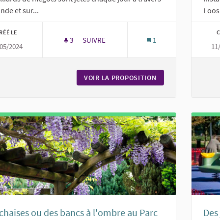
nde et sur...
Loos 
RÉÉ LE
C
3
3 ABONNÉS
SUIVRE
1
05/2024
11
CENDRIERS MÉGOTS
VOIR LA PROPOSITION
CENDRIERS MÉGOT
chaises ou des bancs à l'ombre au Parc
Des 