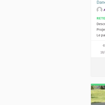
Dan
RET
Descr
Proje
Le pa
C
18/