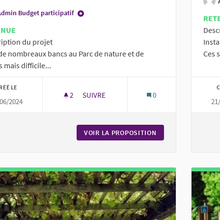
Admin Budget participatif
RET
ENUE
Desc
iption du projet
Insta
a de nombreaux bancs au Parc de nature et de
Ces s
s mais difficile...
RÉÉ LE
C
2
2 ABONNÉS
SUIVRE
0
06/2024
21
DES BANCS POUR LES "SÉNIORS" AU PARC 
VOIR LA PROPOSITION
DES BANCS POUR L