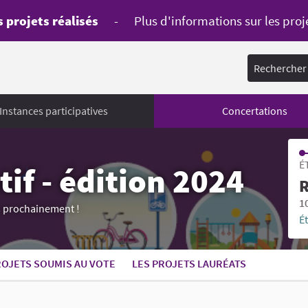
 projets réalisés
-
Plus d'informations sur les proj
Rechercher
Instances participatives
Concertations
É
if - édition 2024
R
1
ès prochainement !
É
ROJETS SOUMIS AU VOTE
LES PROJETS LAURÉATS