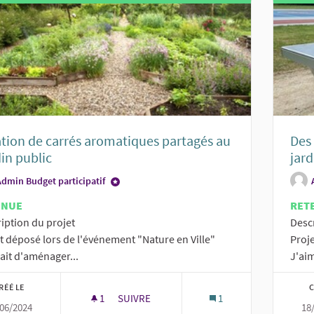
tion de carrés aromatiques partagés au
Des 
in public
jard
Admin Budget participatif
ENUE
RET
iption du projet
Desc
t déposé lors de l'événement "Nature en Ville"
Proje
it d'aménager...
J'aim
RÉÉ LE
C
1
1 ABONNÉ
SUIVRE
1
06/2024
18
CRÉATION DE CARRÉS AROMATIQUES PARTA