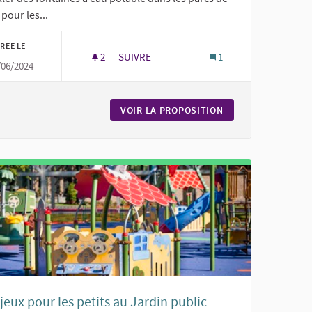
pour les...
RÉÉ LE
2
2 ABONNÉS
SUIVRE
1
/06/2024
FONTAINES À EAU POTABLE
S
VOIR LA PROPOSITION
FONTAINES À EAU 
jeux pour les petits au Jardin public