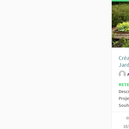
Créa
Jard
RET
Descr
Proje
Souha
C
18/