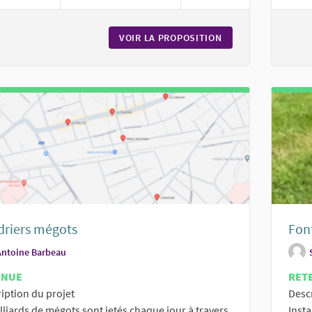
VOIR LA PROPOSITION
CRÉATION DE CARR
driers mégots
Fon
Antoine Barbeau
ENUE
RET
iption du projet
Desc
lliards de mégots sont jetés chaque jour à travers
Insta