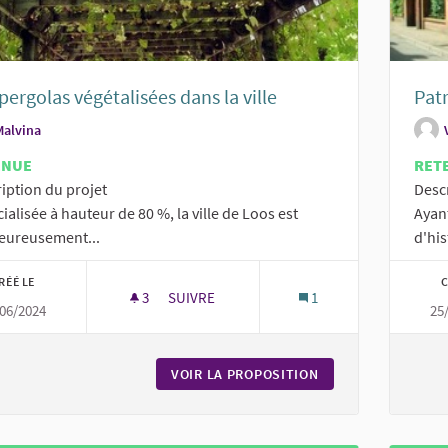
pergolas végétalisées dans la ville
Pat
Malvina
ENUE
RET
iption du projet
Desc
icialisée à hauteur de 80 %, la ville de Loos est
Ayan
eureusement...
d'his
RÉÉ LE
C
3
3 ABONNÉS
SUIVRE
1
06/2024
25
DES PERGOLAS VÉGÉTALISÉES DANS LA VIL
VOIR LA PROPOSITION
DES PERGOLAS VÉG