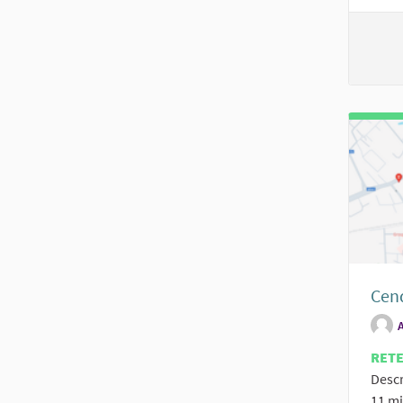
Cen
RET
Descr
11 mi