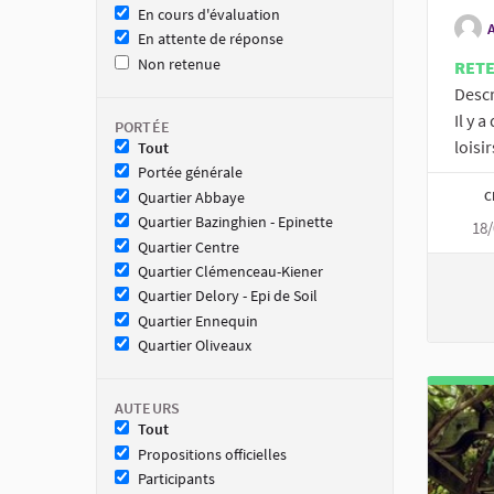
En cours d'évaluation
En attente de réponse
Non retenue
RET
Descr
Il y 
PORTÉE
loisir
Tout
Portée générale
Quartier Abbaye
C
Quartier Bazinghien - Epinette
18/
Quartier Centre
Quartier Clémenceau-Kiener
Quartier Delory - Epi de Soil
Quartier Ennequin
Quartier Oliveaux
AUTEURS
Tout
Propositions officielles
Participants