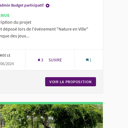
Admin Budget participatif
ENUE
ription du projet
t déposé lors de l'événement "Nature en Ville"
nque des jeux...
RÉÉ LE
3
3 ABONNÉS
SUIVRE
1
/06/2024
 PARC DANEL
DES JEUX POUR LES PETITS AU JARDIN PU
ES BANCS À L'OMBRE AU PARC DANEL
VOIR LA PROPOSITION
DES JEUX POUR LE