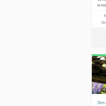
le mo
C
16/
Des 