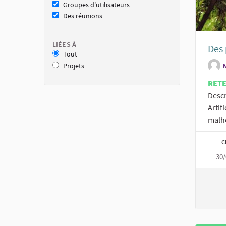
Groupes d'utilisateurs
Des réunions
LIÉES À
Des 
Tout
Projets
RET
Descr
Artif
malh
C
30/