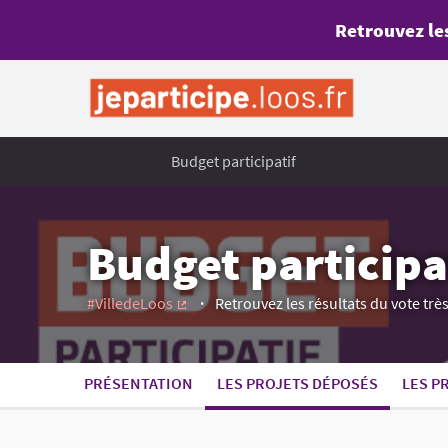
Retrouvez les
Budget participatif
Budget participat
#VilledeLoos
Retrouvez les résultats du vote tr
(Lien externe)
PRÉSENTATION
LES PROJETS DÉPOSÉS
LES P