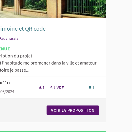
rimoine et QR code
Vauchassis
ENUE
ription du projet
t l'habitude me promener dans la ville et amateur
toire je passe...
RÉÉ LE
1
1 ABONNÉ
SUIVRE
1
/06/2024
LE
PATRIMOINE ET QR CODE
ÉTALISÉES DANS LA VILLE
VOIR LA PROPOSITION
PATRIMOINE ET QR