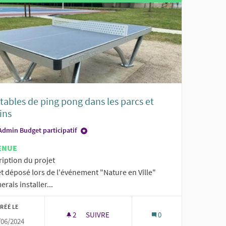
tables de ping pong dans les parcs et
ins
Admin Budget participatif
ENUE
ription du projet
t déposé lors de l'événement "Nature en Ville"
erais installer...
RÉÉ LE
2
2 ABONNÉS
SUIVRE
0
/06/2024
GÉS AU JARDIN PUBLIC
DES TABLES DE PING PONG DANS LES PARC