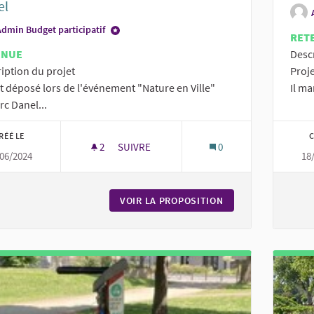
el
Admin Budget participatif
RET
ENUE
Desc
iption du projet
Proje
t déposé lors de l'événement "Nature en Ville"
Il ma
rc Danel...
RÉÉ LE
C
2
2 ABONNÉS
SUIVRE
0
06/2024
18
DES CHAISES OU DES BANCS À L'OMBRE AU
VOIR LA PROPOSITION
DES CHAISES OU D