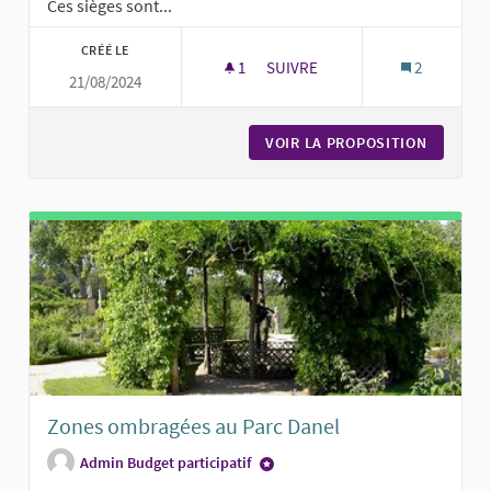
Ces sièges sont...
CRÉÉ LE
1
1 ABONNÉ
SUIVRE
2
21/08/2024
UNE PETITE PAUSE
VOIR LA PROPOSITION
UNE PET
Zones ombragées au Parc Danel
Admin Budget participatif