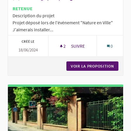
RETENUE
Description du projet
Projet déposé lors de l'événement "Nature en Ville"
J'aimerais installer...
CRÉÉ LE
2
2 ABONNÉS
SUIVRE
0
18/06/2024
DES TABLES DE PING PONG DAN
VOIR LA PROPOSITION
DES TAB