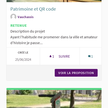
Patrimoine et QR code
Vauchassis
RETENUE
Description du projet
Ayant l'habitude me promener dans la ville et amateur
d'histoire je passe...
CRÉÉ LE
1
1 ABONNÉ
SUIVRE
1
25/06/2024
PATRIMOINE ET QR CODE
VOIR LA PROPOSITION
PATRIMO