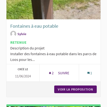
Fontaines à eau potable
Sylvie
RETENUE
Description du projet
Installer des fontaines à eau potable dans les parcs de
Loos pour les...
CRÉÉ LE
2
2 ABONNÉS
SUIVRE
1
11/06/2024
FONTAINES À EAU POTABLE
VOIR LA PROPOSITION
FONTAIN