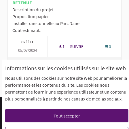
RETENUE
Description du projet
Proposition papier
Installer une tonnelle au Parc Danel
Coût estimatif...
CRÉÉ LE
1
1 ABONNÉ
SUIVRE
0
05/07/2024
ZONES OMBRAGÉES AU PARC D
VOIR LA PROPOSITION
ZONES O
Informations sur les cookies utilisés sur le site web
Nous utilisons des cookies sur notre site Web pour améliorer la
performance et les contenus du site. Les cookies nous
Voir toutes les propositions retirées
permettent de fournir une expérience utilisateur et un contenu
plus personnalisés à partir de nos canaux de médias sociaux.
Foire aux questions (F.A.Q)
Conditions générales d'utilisation
Accessibilité
Tout accepter
Mentions légales
Paramètres des cookies