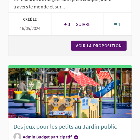
travers le monde et sur...
CRÉÉ LE
3
3 ABONNÉS
SUIVRE
1
16/05/2024
CENDRIERS MÉGOTS
VOIR LA PROPOSITION
CENDRI
Des jeux pour les petits au Jardin public
Admin Budget participatif