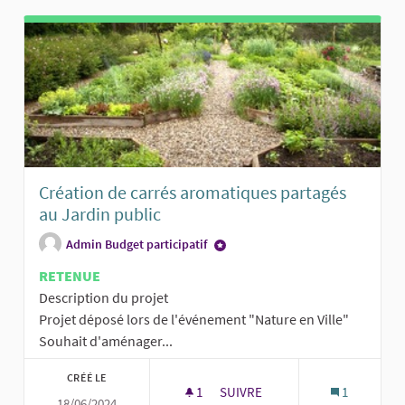
Création de carrés aromatiques partagés
au Jardin public
Admin Budget participatif
RETENUE
Description du projet
Projet déposé lors de l'événement "Nature en Ville"
Souhait d'aménager...
CRÉÉ LE
1
1 ABONNÉ
SUIVRE
1
18/06/2024