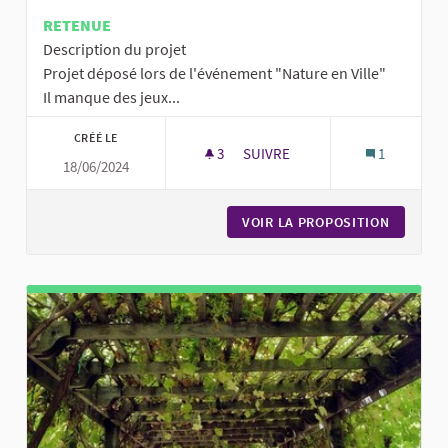
RETENUE
Description du projet
Projet déposé lors de l'événement "Nature en Ville"
Il manque des jeux...
CRÉÉ LE
3
3 ABONNÉS
SUIVRE
1
18/06/2024
DES JEUX POUR LES PETITS AU
VOIR LA PROPOSITION
DES JEU