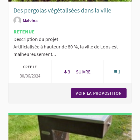
Des pergolas végétalisées dans la ville
Malvina
RETENUE
Description du projet
Artificialisée à hauteur de 80 %, la ville de Loos est
malheureusement...
CRÉÉ LE
3
3 ABONNÉS
SUIVRE
1
30/06/2024
DES PERGOLAS VÉGÉTALISÉES D
VOIR LA PROPOSITION
DES PER