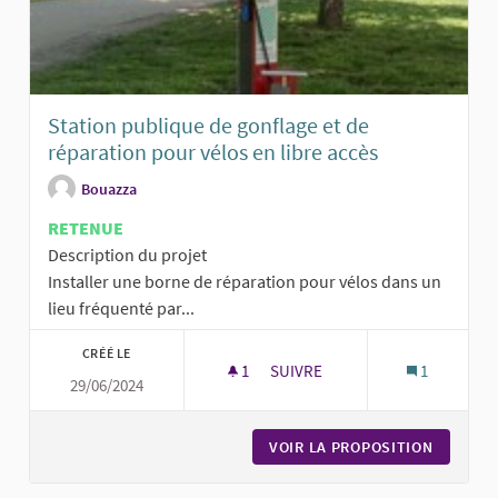
Station publique de gonflage et de
réparation pour vélos en libre accès
Bouazza
RETENUE
Description du projet
Installer une borne de réparation pour vélos dans un
lieu fréquenté par...
CRÉÉ LE
1
1 ABONNÉ
SUIVRE
1
29/06/2024
STATION PUBLIQUE DE GONFLA
VOIR LA PROPOSITION
STATION