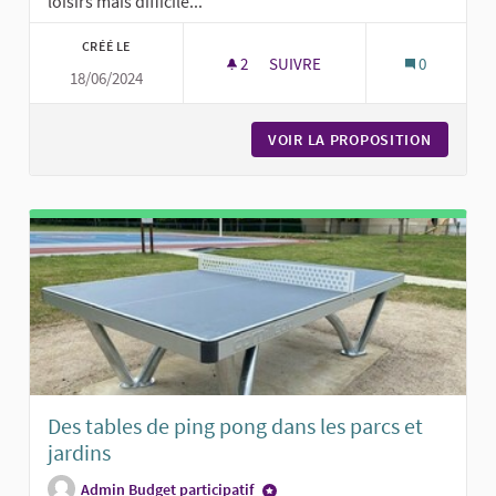
loisirs mais difficile...
CRÉÉ LE
2
2 ABONNÉS
SUIVRE
0
18/06/2024
DES BANCS POUR LES "SÉNIORS
VOIR LA PROPOSITION
DES BAN
Des tables de ping pong dans les parcs et
jardins
Admin Budget participatif