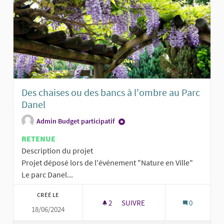
Des chaises ou des bancs à l'ombre au Parc
Danel
Admin Budget participatif
RETENUE
Description du projet
Projet déposé lors de l'événement "Nature en Ville"
Le parc Danel...
CRÉÉ LE
2
2 ABONNÉS
SUIVRE
0
18/06/2024
DES CHAISES OU DES BANCS À 